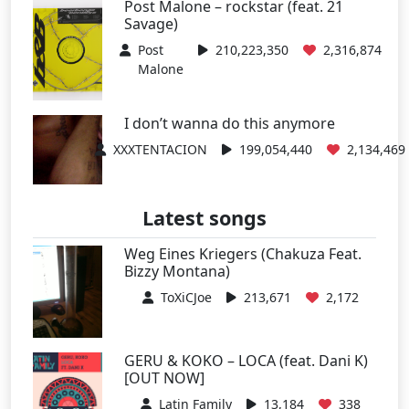
Post Malone – rockstar (feat. 21
Savage)
Post
210,223,350
2,316,874
Malone
I don’t wanna do this anymore
XXXTENTACION
199,054,440
2,134,469
Latest songs
Weg Eines Kriegers (Chakuza Feat.
Bizzy Montana)
ToXiCJoe
213,671
2,172
GERU & KOKO – LOCA (feat. Dani K)
[OUT NOW]
Latin Family
13,184
338