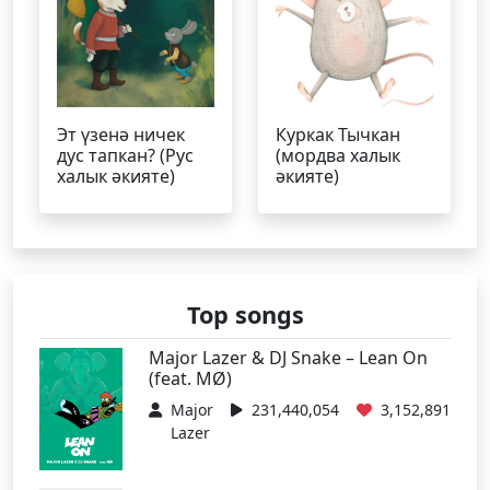
Эт үзенә ничек
Куркак Тычкан
дус тапкан? (Рус
(мордва халык
халык әкияте)
әкияте)
Top songs
Major Lazer & DJ Snake – Lean On
(feat. MØ)
Major
231,440,054
3,152,891
Lazer