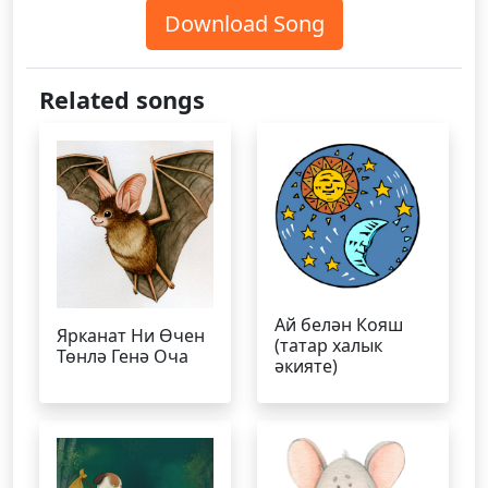
Download Song
Related songs
Ай белән Кояш
Ярканат Ни Өчен
(татар халык
Төнлә Генә Оча
әкияте)